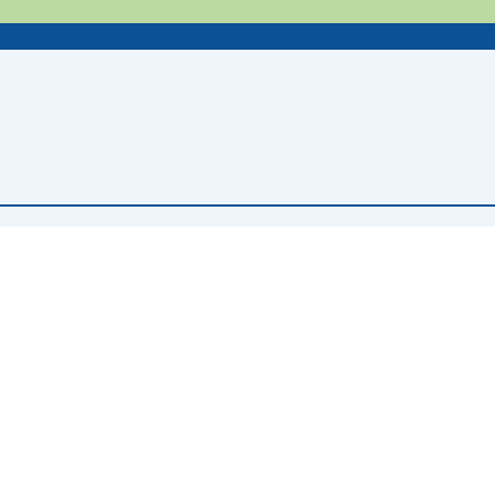
j9国际集团(中国)-官方网站
网站首页
公司概况
党建工作