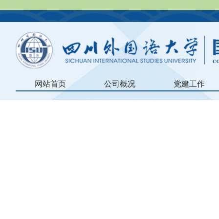
网站首页
公司概况
党建工作