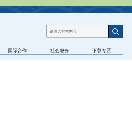
国际合作
社会服务
下载专区