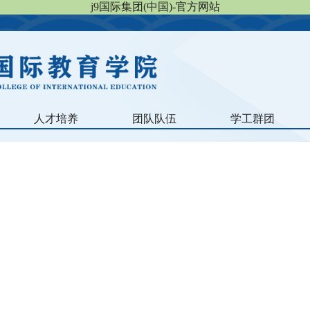
j9国际集团(中国)-官方网站
人才培养
团队队伍
学工群团