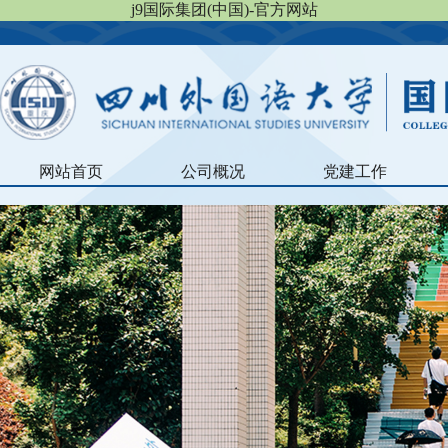
j9国际集团(中国)-官方网站
网站首页
公司概况
党建工作