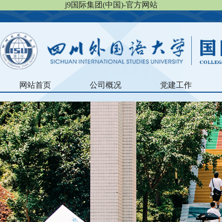
j9国际集团(中国)-官方网站
网站首页
公司概况
党建工作