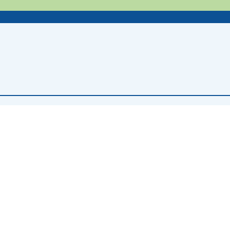
j9国际集团(中国)-官方网站
网站首页
公司概况
党建工作