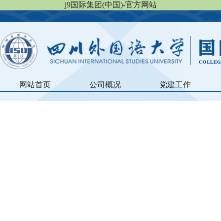
j9国际集团(中国)-官方网站
网站首页
公司概况
党建工作