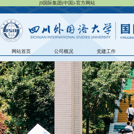
j9国际集团(中国)-官方网站
网站首页
公司概况
党建工作